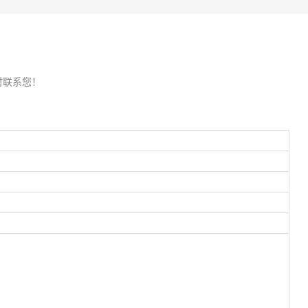
时联系您！