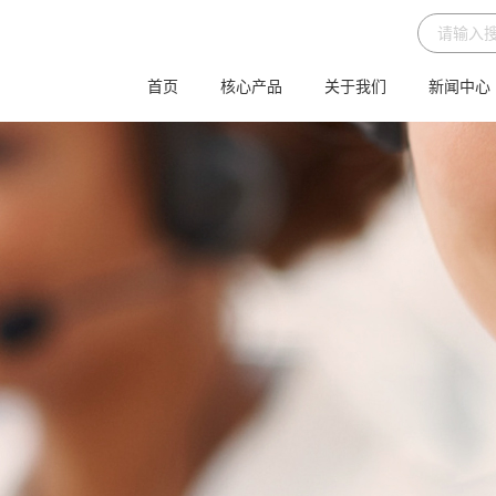
首页
核心产品
关于我们
新闻中心