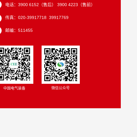
电话：3900 6152（售后） 3900 4223（售前）
传真：020-39917718 39917769
邮编：511455
微信公众号
中国电气装备