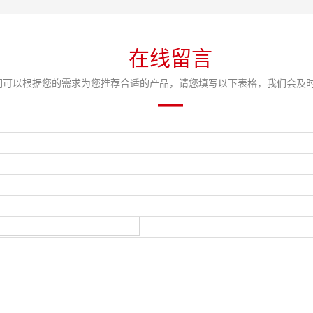
在线留言
们可以根据您的需求为您推荐合适的产品，请您填写以下表格，我们会及
—