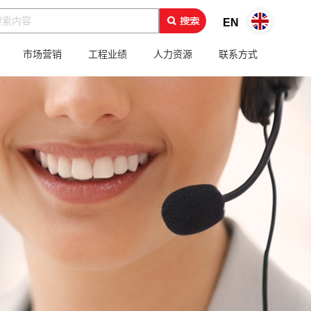
EN
市场营销
工程业绩
人力资源
联系方式