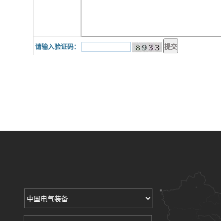
请输入验证码：
.