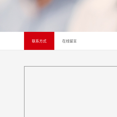
联系方式
在线留言